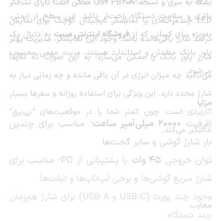
بسته به سری و نسخه، QCY PB20A ممکن است دارای نشانگر
باتری و سلامت دستگاه راحت‌تر باشد. این سطح از ایمنی،
LED چندمرحله‌ای یا نمایشگر دیجیتال کوچک برای نمایش
به‌ویژه برای کسانی که از
فروشگاه اینترنتی مبیت
به دنبال یک
درصد شارژ باقی‌مانده باشد. وجود این نمایشگر، مدیریت بهتر
پاور بانک مطمئن و استاندارد هستند، مزیت مهمی محسوب
شارژ پاور بانک را ممکن می‌سازد؛ به این صورت که دقیقاً
می‌شود.
می‌دانید چه میزان انرژی در آن باقی مانده و چه زمانی نیاز به
شارژ مجدد دارد. این ویژگی برای استفاده روزانه و سفرها بسیار
مزایا
کاربردی است، چون کمتر شما را در موقعیت‌های “بی‌برق”
ظرفیت
۲۰۰۰۰ میلی‌آمپر ساعت
؛ مناسب برای چندین
غافلگیر می‌کند.
بار شارژ گوشی و سایر گجت‌ها
توان خروجی
۴۵ وات
با پشتیبانی از PD؛ مناسب برای
شارژ سریع گوشی‌ها و برخی لپ‌تاپ‌ها و تبلت‌ها
وجود چند پورت (USB-C و USB-A) برای شارژ هم‌زمان
معایب
چند دستگاه