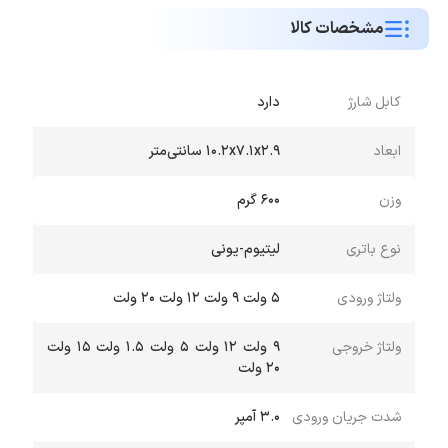
حتی می‌خواهند در مواقع ضروری برخی لپ‌تاپ‌ها و تبلت‌ها را
مشخصات کالا
نیز شارژ کنند، گزینه‌ای کاملاً منطقی و ارزشمند است. اگر قصد
خرید پاور بانک
دارید و به دنبال مدلی هستید که هم از نظر
کابل شارژ
دارد
کیفیت ساخت و هم از نظر سرعت شارژ، شما را ناامید نکند،
ابعاد
۱۰.۲x۷.۱x۲.۹ سانتی‌متر
این مدل می‌تواند یکی از بهترین انتخاب‌ها در بازه قیمتی خود
باشد. برای تجربه خرید مطمئن، قیمت مناسب و اطمینان از
وزن
600 گرم
اصالت کالا، می‌توانید نسبت به
خرید پاور بانک QCY
PB20A
نوع باتری
لیتیوم-یونی
45W از
فروشگاه اینترنتی مبیت
اقدام کنید و یک همراه
ولتاژ ورودی
۵ ولت ۹ ولت ۱۲ ولت ۲۰ ولت
مطمئن برای تمامی دستگاه‌های هوشمند خود داشته باشید.
ولتاژ خروجی
۹ ولت ۱۲ ولت ۵ ولت ۱.۵ ولت ۱۵ ولت
۲۰ ولت
شدت جریان ورودی
۳.۰ آمپر