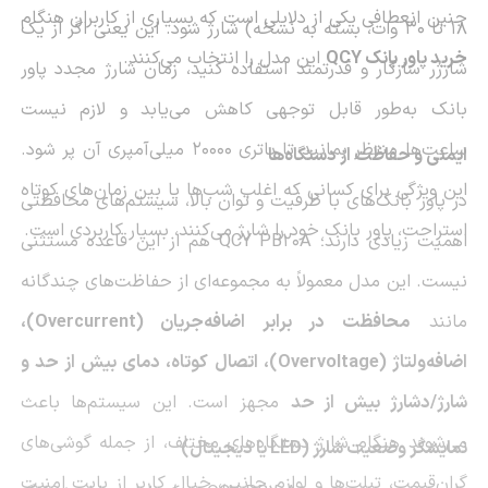
چنین انعطافی یکی از دلایلی است که بسیاری از کاربران هنگام
۱۸ تا ۳۰ وات، بسته به نسخه) شارژ شود. این یعنی اگر از یک
خرید پاور بانک QCY
این مدل را انتخاب می‌کنند.
شارژر سازگار و قدرتمند استفاده کنید، زمان شارژ مجدد پاور
بانک به‌طور قابل توجهی کاهش می‌یابد و لازم نیست
ساعت‌ها منتظر بمانید تا باتری ۲۰۰۰۰ میلی‌آمپری آن پر شود.
ایمنی و حفاظت از دستگاه‌ها
این ویژگی برای کسانی که اغلب شب‌ها یا بین زمان‌های کوتاه
در پاور بانک‌های با ظرفیت و توان بالا، سیستم‌های محافظتی
استراحت، پاور بانک خود را شارژ می‌کنند، بسیار کاربردی است.
اهمیت زیادی دارند؛ QCY PB20A هم از این قاعده مستثنی
نیست. این مدل معمولاً به مجموعه‌ای از حفاظت‌های چندگانه
مانند
محافظت در برابر اضافه‌جریان (Overcurrent)،
اضافه‌ولتاژ (Overvoltage)، اتصال کوتاه، دمای بیش از حد و
شارژ/دشارژ بیش از حد
مجهز است. این سیستم‌ها باعث
می‌شوند هنگام شارژ دستگاه‌های مختلف، از جمله گوشی‌های
نمایشگر وضعیت شارژ (LED یا دیجیتال)
گران‌قیمت، تبلت‌ها و لوازم جانبی، خیال کاربر از بابت امنیت