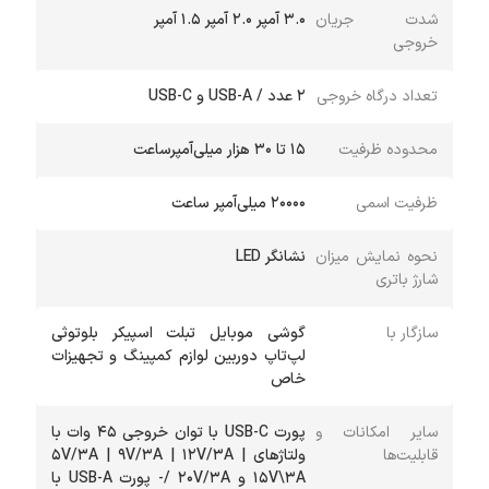
شدت جریان
۳.۰ آمپر ۲.۰ آمپر ۱.۵ آمپر
خروجی
تعداد درگاه خروجی
2 عدد / USB-A و USB-C
محدوده ظرفیت
۱۵ تا ۳۰ هزار میلی‌آمپر‌ساعت
ظرفیت اسمی
20000 میلی‌آمپر ساعت
نحوه نمایش میزان
نشانگر LED
شارژ باتری
سازگار با
گوشی موبایل تبلت اسپیکر بلوتوثی
لپ‌تاپ دوربین لوازم کمپینگ و تجهیزات
خاص
سایر امکانات و
پورت USB-C با توان خروجی ۴۵ وات با
قابلیت‌ها
ولتاژهای ۵V/۳A | ۹V/۳A | ۱۲V/۳A |
۱۵V\۳A و ۲۰V/۳A /- پورت USB-A با