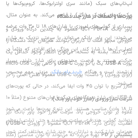
لپ‌تاپ‌های سبک (مانند سری اولترابوک‌ها، کروم‌بوک‌ها یا
مک‌بوک‌های کوچک سازگار) را فراهم می‌کند. به عنوان مثال،
پورت‌ها و انعطاف در شارژ چند دستگاه
بسیاری از گوشی‌های امروزی با شارژرهای ۱۸ تا ۳۰ وات عرضه
پاور بانک QCY PB20A معمولاً به چندین درگاه ورودی و
می‌شوند؛ این پاور بانک می‌تواند با سرعتی نزدیک به شارژر
خروجی مجهز است تا کاربران بتوانند هم‌زمان چند دستگاه را
اصلی، آن‌ها را شارژ کند. این ویژگی برای افرادی که دائماً در
شارژ کنند. بسته به نسخه، می‌توان انتظار وجود حداقل یک
حرکت هستند و فرصت محدودی برای شارژ دارند، بسیار
پورت
USB-A
، یک یا دو پورت
USB-C
و گاهی پورت micro-USB
ارزشمند است و هنگام
خرید پاور بانک
، مزیتی مهم محسوب
(برای ورودی) را داشت. پورت USB-C معمولاً نقش اصلی را در
می‌شود.
شارژ سریع با توان ۴۵ وات ایفا می‌کند، در حالی که پورت‌های
USB-A برای شارژ دستگاه‌های دیگر با توان‌های متنوع (مثلاً ۱۰
سرعت شارژ ورودی (شارژ خود پاور بانک)
تا ۱۸ وات) مناسب هستند. این تنوع پورت‌ها باعث می‌شود
علاوه بر توان خروجی بالا، سرعت شارژ خود پاور بانک نیز
بتوانید گوشی، هندزفری، ساعت هوشمند و حتی تبلت را به‌طور
اهمیت زیادی دارد. QCY PB20A معمولاً از ورودی
USB-C با
هم‌زمان شارژ کنید و نیازتان به چند شارژر مختلف کمتر شود.
پشتیبانی از PD
بهره می‌برد که می‌تواند با توان مناسبی (مثلاً