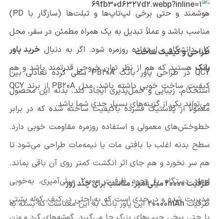
هوشمند و حتی برخی لپ‌تاپ‌ها و تبلت‌ها (سازگار با PD)
مناسب باشد و عملاً تبدیل به یک همراه مطمئن در سفر، محل
کار، دانشگاه و استفاده روزمره شود. اگر به دنبال
خرید پاور
طراحی و کیفیت ساخت
بانک
هستید که هم از نظر توان خروجی قدرتمند باشد و هم
QCY در طراحی پاور بانک PB20A سعی کرده تعادلی بین
کیفیت ساخت خوبی داشته باشد، مدل PB20A از برند QCY
استحکام، زیبایی و حمل‌پذیری ایجاد کند. بدنه این محصول
می‌تواند یکی از گزینه‌های بسیار جدی شما باشد.
معمولاً از پلاستیک فشرده باکیفیت ساخته شده که در برابر
خط‌وخش‌های معمولی و استفاده روزمره مقاومت خوبی دارد.
سطح بدنه اغلب با بافتی مات یا نیمه‌مات طراحی می‌شود تا
هم سر نخورد و هم جای اثر انگشت کمتر روی آن باقی بماند.
ابعاد دستگاه با وجود ظرفیت ۲۰۰۰۰ میلی‌آمپری، به‌خوبی
ظرفیت ۲۰۰۰۰ میلی‌آمپر؛ مناسب برای چند روز
مدیریت شده و در حدی است که به‌راحتی در کیف، کوله پشتی
ظرفیت
۲۰۰۰۰mAh
این پاور بانک به این معناست که بسته به
یا حتی برخی جیب‌های بزرگ جا می‌گیرد. گوشه‌های گرد و وزن