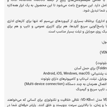
هستید؛ این کیبورد با تمامی سیستم‌عامل‌های رایج از جمله iOS، Android، macOS و
گاری کامل دارد. این موضوع باعث می‌شود تا این محصول به یک ابزار همه‌کاره
 اداری): برخلاف بسیاری از کیبوردهای بی‌سیم که تنها برای کارهای اداری
تند، VD-KB001 با پاسخ‌گویی سریع کلیدها، هم برای کاربری عمومی و تایپ و هم برای
کیبورد تاشو VENDENS مدل VD-KB001؛ تلاقی خلاقیت و تکنولوژی برای کسانی که می‌خواهند
زمان، با بالاترین سرعت بنویسند و خلق کنند. پارتنر حرفه‌ای شما در