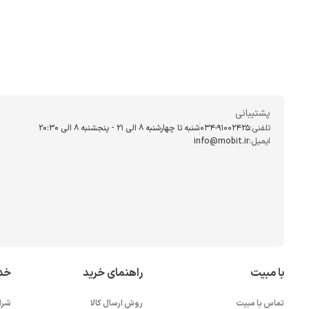
پشتیبانی
تلفنی:
034-91002425
شنبه تا چهارشنبه ۸ الی ۲۱ - پنجشنبه 8 الی ۲۰:۳۰
ایمیل:
info@mobit.ir
با مبیت
راهنمای خرید
خد
تماس با مبیت
روش ارسال کالا
شرا