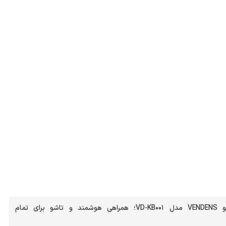
کیبورد بی‌سیم تاشو VENDENS مدل VD-KB001؛ همراهی هوشمند و تاشو برای تمام