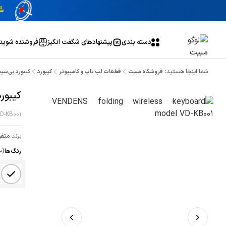
دسته بندی
پیشنهاد‌های شگفت انگیز
فروشنده شوید
شما اینجا هستید:
فروشگاه مبیت
قطعات لپ تاپ و کامپیوتر
کیبورد
کیبورد بی‌سیم تاشو VENDENS
کیبورد بی‌س
D-KB001
برند:
متفر
رنگ ها
(س