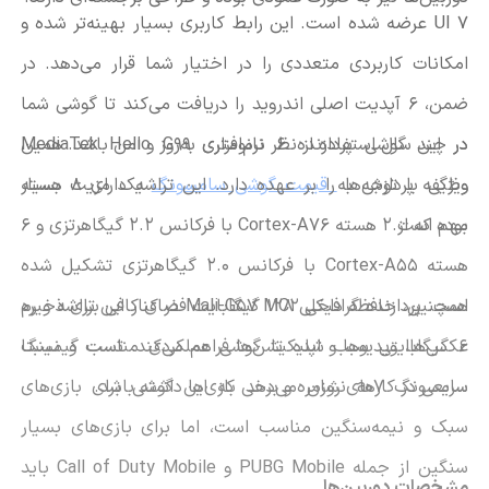
UI 7
عرضه شده است. این رابط کاربری بسیار بهینه‌تر شده و
امکانات کاربردی متعددی را در اختیار شما قرار می‌دهد. در
ضمن، 6 آپدیت اصلی اندروید را دریافت می‌کند تا گوشی شما
در این گوشی پردازنده 6 نانومتری
در چند سال استفاده از نظر نرم‌افزاری به‌روز و امن باشد. همین
MediaTek Helio G99
ویژگی با توجه به
قیمت گوشی سامسونگ
یک مزیت بسیار
وظیفه پردازش‌ها را بر عهده دارد. این تراشه دارای 8 هسته
مهم است.
بوده که از 2 هسته
Cortex-A76
با فرکانس 2.2 گیگاهرتزی و 6
هسته
Cortex-A55
با فرکانس 2.0 گیگاهرتزی تشکیل شده
است. پردازنده گرافیکی
Mali-G57 MC2
در کنار این تراشه و رم
همچنین، حافظه داخلی 128 گیگابایت فضای کافی برای ذخیره
6 گیگابایتی سبب شده تا گوشی عملکردی مناسب و نسبتا
عکس‌ها، ویدیوها و اپلیکیشن‌ها فراهم می‌کند. تست گیمینگ
سامسونگ
a07
سریعی در کارهای روزمره و برخی بازی‌ها داشته باشد.
نشان می‌دهد که این گوشی برای بازی‌های
سبک و نیمه‌سنگین مناسب است، اما برای بازی‌های بسیار
سنگین از جمله
PUBG Mobile
و
Call of Duty Mobile
باید
مشخصات دوربین‌ها