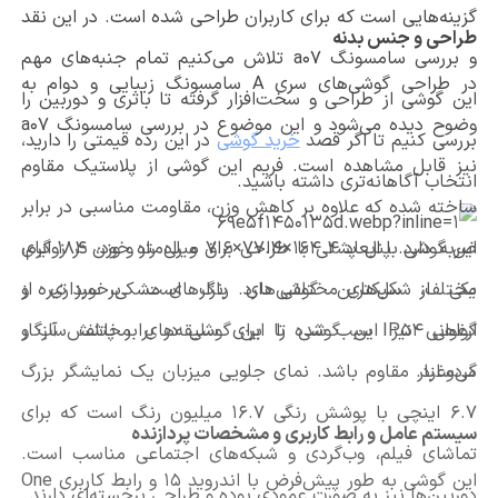
گزینه‌هایی است که برای کاربران طراحی شده است. در این نقد
طراحی و جنس بدنه
و بررسی سامسونگ
a07
تلاش می‌کنیم تمام جنبه‌های مهم
در طراحی گوشی‌های سری
A
سامسونگ زیبایی و دوام به
این گوشی از طراحی و سخت‌افزار گرفته تا باتری و دوربین را
وضوح دیده می‌شود و این موضوع در بررسی سامسونگ
a07
بررسی کنیم تا اگر قصد
خرید گوشی
در این رده قیمتی را دارید،
نیز قابل مشاهده است. فریم این گوشی از پلاستیک مقاوم
انتخاب آگاهانه‌تری داشته باشید.
ساخته شده که علاوه بر کاهش وزن، مقاومت مناسبی در برابر
ضربه دارد. پنل پشتی با طراحی براق و راه راه خود، در زوایای
این گوشی با ابعاد 164.4×77.4×7.6 میلی‌متر و وزن 184 گرم،
مختلف، شکل‌های مختلفی دارد. رنگ‌های مشکی، سبز تیره و
یکی از سبکترین گوشی‌های بازار است. برخورداری از
گواهی
IP54
ارغوانی نیز این گوشی را برای سلیقه‌های مختلف سازگار
سبب شده تا این گوشی در برابر پاشش آب و
می‌سازد.
گردوغبار مقاوم باشد. نمای جلویی میزبان یک نمایشگر بزرگ
6.7 اینچی با پوشش رنگی 16.7 میلیون رنگ است که برای
سیستم عامل و رابط کاربری و مشخصات پردازنده
تماشای فیلم، وب‌گردی و شبکه‌های اجتماعی مناسب است.
این گوشی به طور پیش‌فرض با اندروید 15 و رابط کاربری
One
دوربین‌ها نیز به صورت عمودی بوده و طراحی برجسته‌ای دارند.