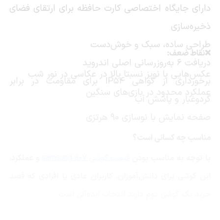
دارای جایگاه اختصاصی کارت حافظه برای ارتقای فضای
ذخیره‌سازی
طراحی ساده، سبک و خوش‌دست
❌نقاط ضعف:
دریافت 6 به‌روزرسانی اصلی اندروید
عکس‌هایی با نویز نسبتا بالا در عکاسی در نور شب
برخورداری از گواهی
IP54
برای مقاومت در برابر
عملکرد محدود در بازی‌های سنگین
گردوغبار و پاشش آب
صفحه نمایش با نوسازی 90 هرتزی
مناسب چه کسانی است؟
با توجه به مناسب بودن
قیمت گوشی
samsung a07
و عملکرد،
این گوشی برای دانش‌آموزان، کاربران عادی یا افرادی که قصد
خرید یک گوشی دوم دارند انتخاب ایده‌آلی است.