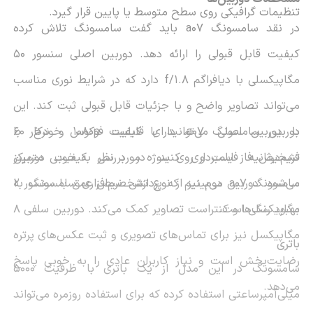
تنظیمات گرافیکی روی سطح متوسط یا پایین قرار گیرد.
در نقد سامسونگ
a07
باید گفت سامسونگ تلاش کرده
کیفیت قابل قبولی را ارائه دهد. دوربین اصلی سنسور 50
مگاپیکسلی با دیافراگم
f/1.8
دارد که در شرایط نوری مناسب
می‌تواند تصاویر واضح و با جزئیات قابل قبولی ثبت کند. این
دوربین سامسونگ
a07
با دوربین اصلی می‌توانید با کیفیت
1080p
، دارای قابلیت فوکوس خودکار با
و نرخ 60
تشخیص فاز است و روی سوژه مورد نظر به خوبی متمرکز
فریم‌درثانیه فیلمبرداری کنید. در بررسی کیفیت دوربین
سامسونگ
a07
می‌شود. دوربین دوم نیز از نوع تشخصیص عمق با سنسور 2
می‌بینیم که پردازش نرم‌افزاری سامسونگ به
مگاپیکسلی است.
بهبود رنگ‌ها و کنتراست تصاویر کمک می‌کند. دوربین سلفی 8
مگاپیکسل نیز برای تماس‌های تصویری و ثبت عکس‌های پرتره
باتری
رضایت‌بخش است و نیاز کاربران عادی را به خوبی پاسخ
سامسونگ در این مدل از یک باتری با ظرفیت 5000
می‌دهد.
میلی‌آمپرساعتی استفاده کرده که برای استفاده روزمره می‌تواند