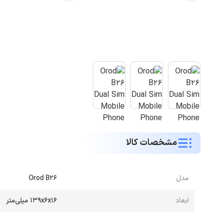
مشخصات کالا
مدل
Orod B26
ابعاد
139x6x16 میلی‌متر