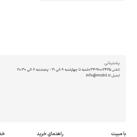
پشتیبانی
تلفنی:
034-91002425
شنبه تا چهارشنبه ۸ الی ۲۱ - پنجشنبه 8 الی ۲۰:۳۰
ایمیل:
info@mobit.ir
با مبیت
راهنمای خرید
خد