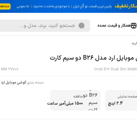
همکار و قیمت عمده
ایل ارد مدل B26 دو سیم کارت
Mbt-37706
Orod B26 Dual Sim Mobil
دسته بندی:
گوشی موبایل ارد
فحه نمایش
حافظه
2.4 اینچ
1500 میلی‌آمپر ساعت