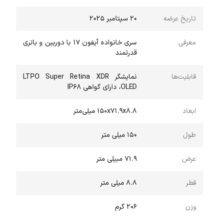
تاریخ عرضه
20 سپتامبر 2025
معرفی
سری خانواده آیفون 17 با دوربین و باتری
قدرتمند
قابلیت‌ها
نمایشگر LTPO Super Retina XDR
OLED، دارای گواهی IP68
ابعاد
۱۵۰x۷۱.۹x۸.۸ میلی‌متر
طول
150 میلی متر
عرض
71.9 مبیلی متر
قطر
8.8 میلی متر
وزن
۲۰۶ گرم