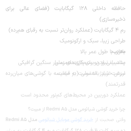
حافظه داخلی 128 گیگابایت (فضای عالی برای
ذخیره‌سازی)
رم 4 گیگابایت (عملکرد روان‌تر نسبت به رقبای هم‌رده)
طراحی زیبا، سبک و ارگونومیک
باتری با طول عمر بالا
معایب:
پشتیبانی از دو سیم‌کارت همزمان
مناسب نبودن برای بازی‌های بسیار سنگین گرافیکی
ارزش خرید بالا نسبت به قیمت
سرعت شارژ معمولی (در مقایسه با گوشی‌های میان‌رده
قدرتمند)
عملکرد دوربین در محیط‌های کم‌نور محدود است
چرا خرید گوشی شیائومی مدل Redmi A5 از مبیت؟
وقتی صحبت از
خرید گوشی موبایل شیائومی
مدل Redmi A5
دو سیم کارت ظرفیت 128 گیگابایت و رم 4 گیگابایت
به میان