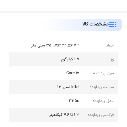
مشخصات کالا
ابعاد
359.7x232.5x17.9 میلی متر
وزن
۱.۷ کیلوگرم
سری پردازنده
Core i5
سازنده پردازنده
Intel نسل ۱۳
مدل پردازنده
1335u
فرکانس پردازنده
۱.۳ تا ۴.۶ گیگاهرتز