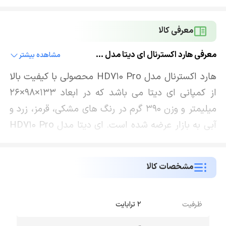
معرفی کالا
معرفی هارد اکسترنال ای دیتا مدل HD710 Pro ظرفيت 2 ترابايت
مشاهده بیشتر
هارد اکسترنال مدل HD710 Pro محصولی با کیفیت بالا
از کمپانی ای دیتا می باشد که در ابعاد 133×98×26
میلیمتر و وزن 390 گرم در رنگ های مشکی، قرمز، زرد و
آبی به بازار عرضه شده است. ای دیتا مدل HD710 Pro
دارای بدنه ای با مقاومت بالا است که از 3 لایه تشکیل
شده است؛ این 3 لایه شامل سیلیکون سخت، بافر
مشخصات کالا
جذب کننده ضربه و یک پوسته پلاستیکی سخت است
که نزدیکترین لایه به خود درایو می باشد و آن را محکم
نگه می دارد. این هارد دیسک زیبا دارای استاندارد
ظرفیت
2 ترابایت
IP68 می باشد؛ به این معنی که می تواند در برابر