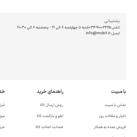
پشتیبانی
تلفنی:
034-91002425
شنبه تا چهارشنبه ۸ الی ۲۱ - پنجشنبه 8 الی ۲۰:۳۰
ایمیل:
info@mobit.ir
با مبیت
راهنمای خرید
خد
تماس با مبیت
روش ارسال کالا
شرا
اخبار و مقالات روز
لغو و بازگشت کالا
سوا
فروش عمده به همکار
ضمانت اصالت کالا
حری