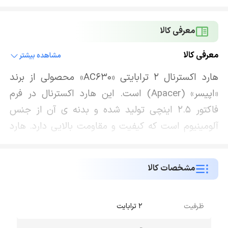
معرفی کالا
معرفی کالا
مشاهده بیشتر
هارد اکسترنال 2 ترابایتی «AC630» محصولی از برند
«اپیسر» (Apacer) است. این هارد اکسترنال در فرم
فاکتور 2.5 اینچی تولید شده و بدنه‌ ی آن از جنس
آلومینیوم است که کیفیت و مقاومت بالایی دارد. هارد
اپیسر AC630 از طریق درگاه USB3.1 قابل دسترسی
است و می‌ تواند اطلاعات را از طریق این پورت با
مشخصات کالا
سرعت 5 مگابایت بر ثانیه منتقل کند و با سیستم عامل
‌های ویندوز XP/7/8/10، مکینتاش 10.4 و لینوکس کرنل
سازگار است و بر روی آن ها قابل اجرا می باشد. در
ظرفیت
2 ترابایت
بخش طراحی ابعاد این محصول 20.1×92.9×143.3 و