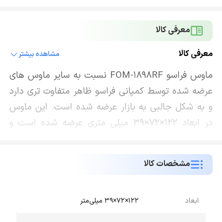
معرفی کالا
معرفی کالا
مشاهده بیشتر
ماوس فراسو FOM-1898RF نسبت به سایر ماوس های
عرضه شده توسط کمپانی فراسو ظاهر متفاوت تری دارد
و به شکل جالبی به بازار عرضه شده است. این ماوس
در ابعاد 122×72×39 میلی متری عرضه شده است و
وزن بسیار سبکی دارد و بسیار خوش دست می باشد و
کاملا مطابق با طراحی ارگونومیک دست انسان ساخته
مشخصات کالا
شده است و در استفاده طولانی مدت هیچ مشکل و
آسیبی را برای کاربر ایجاد نخواهد کرد. برای ماوس
فراسو مدل FOM-1898RF سه دکمه متفاوت با عملکرد
ابعاد
122×72×39 میلی‌متر
های منحصر به فرد تعبیه شده است. همانطور که از نام