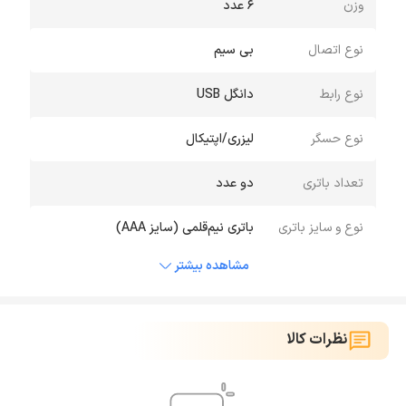
وزن
6 عدد
آن پیداست برای اتصال به هیچ گونه سیمی نیاز ندارد و
با استفاده از دانگل USB تعبیه شده برای آن قابلیت
نوع اتصال
بی سیم
اتصال به سیستم های مختلف را دارد. این ماوس می
نوع رابط
دانگل USB
تواند با سیستم عامل های مختلف مک و یا ویندوز به
راحتی ارتباط برقرار کند. میزان حساسیت و دقت ماوس
نوع حسگر
لیزری/اپتیکال
بین 800 تا 1600 DPI است که شما می توانید این میزان
تعداد باتری
دو عدد
دقت را با استفاده از دکمه DPI تعبیه شده برای این
مدل تغییر دهید. سنسور اپتیکال تعبیه شده برای
نوع و سایز باتری
باتری نیم‌قلمی (سایز AAA)
ماوس فراسو مدل FOM-1898RF به همراه دقت بالای
مشاهده بیشتر
آن سبب شده تا سرعت نشانگر ماوس بر روی نمایشگر
شما بسیار بالا باشد و در انجام حرکات هیچ تاخیری
وجود ندارد. نیروی لازم برای انجام فعالیت های این
نظرات کالا
ماوس با استفاده از دو باتری نیمه قلمی سایز AAA
تعبیه شده در آن تامین می شود. دکمه های تعبیه شده