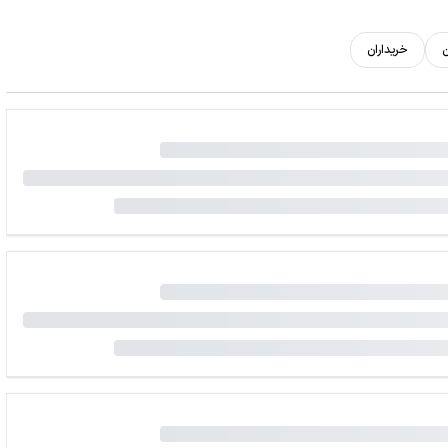
ن
خریداران