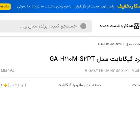
همکار و قیمت عمده
ل GA-H110M-S2PT
گیگابایت مدل GA-H110M-S2PT
Mbt-1995
GIGABYTE GA-H110M-S2PT Moth
)
(
بایت
دسته بندی:
مادربرد گیگابایت
زمرد:
5
نظر
4