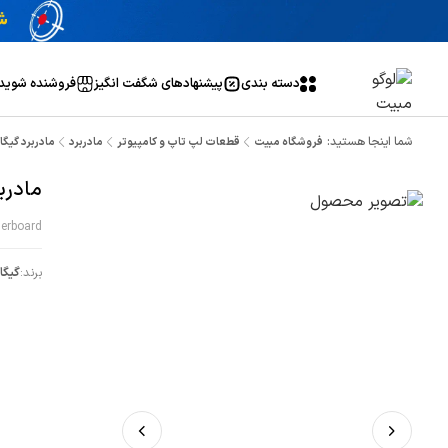
دسته بندی
پیشنهاد‌های شگفت انگیز
فروشنده شوید
شما اینجا هستید:
فروشگاه مبیت
قطعات لپ تاپ و کامپیوتر
مادربرد
مادربرد گیگابایت مد
مادربرد 
erboard
برند:
گیگا