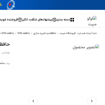
دسته بندی
پیشنهاد‌های شگفت انگیز
فروشنده شوید
شما اینجا هستید:
فروشگاه مبیت
حافظه و ذخیره سازی
حافظه SSD
حافظه SSD سامسونگ مدل 850 پرو ظرفیت 512گیگابایت
حافظه SSD سامسونگ مدل 850 پرو ظرفیت
- 512GB
برند:
سام