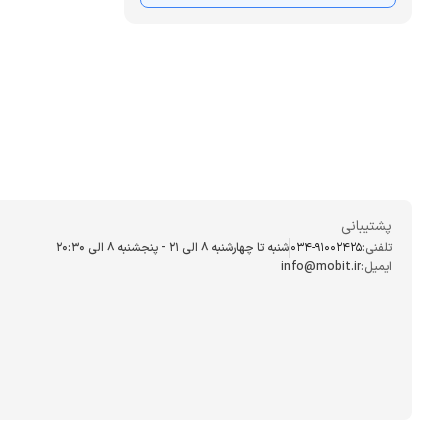
پشتیبانی
تلفنی:
034-91002425
شنبه تا چهارشنبه ۸ الی ۲۱ - پنجشنبه 8 الی ۲۰:۳۰
ایمیل:
info@mobit.ir