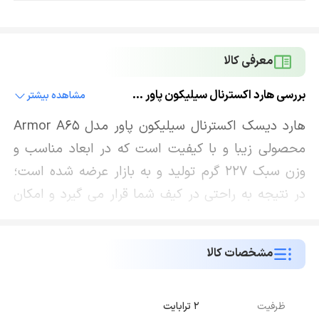
معرفی کالا
بررسی هارد اکسترنال سیلیکون پاور مدل Armor A65
مشاهده بیشتر
هارد دیسک اکسترنال سیلیکون پاور مدل Armor A65
محصولی زیبا و با کیفیت است که در ابعاد مناسب و
وزن سبک 227 گرم تولید و به بازار عرضه شده است؛
در نتیجه به راحتی در کیف شما قرار می گیرد و امکان
حمل آسان را فراهم می کند. کمپانی سیلیکون پاور بدنه
این هارد دیسک را از مواد پلاستیکی به همراه یک
مشخصات کالا
روکش سیلیکونی مات ساخته است تا بتواند در برابر
انواع ضربه و آسیب های احتمالی به خوبی مقاومت
کند. روی بدنه هارد یک سری شیار برجسته نیز دیده می
ظرفیت
2 ترابایت