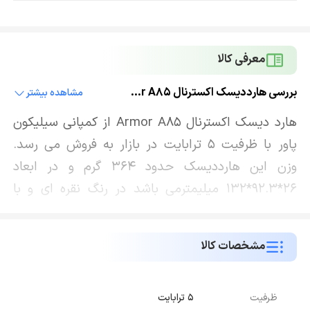
معرفی کالا
بررسی هارددیسک اکسترنال Armor A85
مشاهده بیشتر
هارد دیسک اکسترنال Armor A85 از کمپانی سیلیکون
پاور با ظرفیت 5 ترابایت در بازار به فروش می رسد.
وزن این هارددیسک حدود 364 گرم و در ابعاد
26*92.3*132 میلیمترمی باشد در رنگ نقره ای و با
بدنه ای مستحکم موجود است. این هارددیسک
اکسترنال دارای بدنه ای آلمینیومی با پوشش سه لایه ای
مشخصات کالا
و شامل بالشتک هایی است که از هارد اکسترنال در
برابر فشار و ضربه تا حدود 500 کیلوگرم و همینطور
سقوط از ارتفاع تا 3 متر محافظت می کند. همچنین
ظرفیت
5 ترابایت