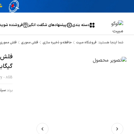
دسته بندی
پیشنهاد‌های شگفت انگیز
فروشنده شوید
شما اینجا هستید:
فروشگاه مبیت
حافظه و ذخیره سازی
فلش مموری
فلش مموری سیلیکون پاو
گیگاب
ry - 8GB
برند:
سيلي