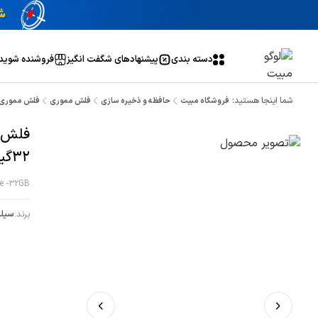
دسته بندی
پیشنهاد‌های شگفت انگیز
فروشنده شوید
شما اینجا هستید:
فروشگاه مبیت
حافظه و ذخیره سازی
فلش مموری
فلش مموری OTG سیلیکون پاور مدل X20 ظرفیت 32گیگاب
32گیگابایت
ve -32GB
برند:
سيلي