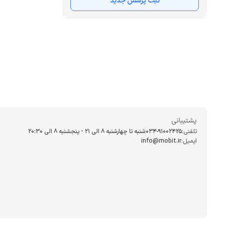
ثبت پرسش جدید
پشتیبانی
تلفنی:
034-91002425
شنبه تا چهارشنبه ۸ الی ۲۱ - پنجشنبه 8 الی ۲۰:۳۰
ایمیل:
info@mobit.ir