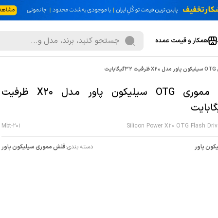
همکار و قیمت عمده
ایت
فلش مموری OTG سیلیکون پاور مدل X20 ظرفیت
Mbt-201
Silicon Power X20 OTG Flash Dri
کون پاور
دسته بندی:
فلش مموری سيليکون پاور