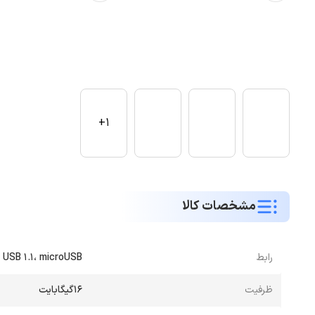
1+
مشخصات کالا
رابط
 USB 1.1، microUSB
ظرفیت
16گیگابایت