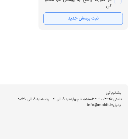
کن
ثبت پرسش جدید
پشتیبانی
تلفنی:
034-91002425
شنبه تا چهارشنبه ۸ الی ۲۱ - پنجشنبه 8 الی ۲۰:۳۰
ایمیل:
info@mobit.ir