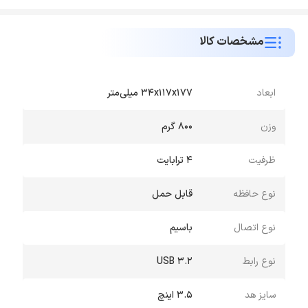
مشخصات کالا
ابعاد
34x117x177 میلی‌متر
وزن
800 گرم
ظرفیت
4 ترابایت
نوع حافظه
قابل حمل
نوع اتصال
باسیم
نوع رابط
USB 3.2
سایز هد
3.5 اینچ