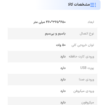
استفاده در محیط های بزرگ و اجرای مراسمات
مشخصات کالا
شکوهمند می باشد به همین دلیل دارای بلندگوهای
بسیار بزرگ و قدرتمندی است که برای پخش صدا با
باس قدرتمند در محیط های بزرگ مناسب می باشد به
ابعاد
650*365*460 میلی متر
همین دلیل از وزن بالایی برخوردار است که با تعبیه
نوع اتصال
باسیم و بی‌سیم
چرخ و دسته حمل آن بسیار آسان شده است.
نشانگرهای LED تعبیه شده بر روی بدنه اسپیکر ایلیانگ
توان خروجی کلی
50 وات
مدل UF-1720 هر یک رنگ خاصی را به نمایش
ورودی کارت حافظه
دارد
میگذارند که جذابیت ظاهری محصول را علی الخصوص
در شب هنگام چند برابر کرده است. کار با اسپیکر بسیار
پورت USB
دارد
ساده و راحت می باشد و برای آن اتصال بی سیم از
ورودی صدا
دارد
طریق بلوتوث و همچنین امکان اتصال با سیم از طریق
کابل AUX در نظر گرفته شده است. از دیگر ویژگی های
ورودی میکروفن
دارد
بسیار کاربردی تعبیه شده برای این محصول می توان به
میکروفون
دارد