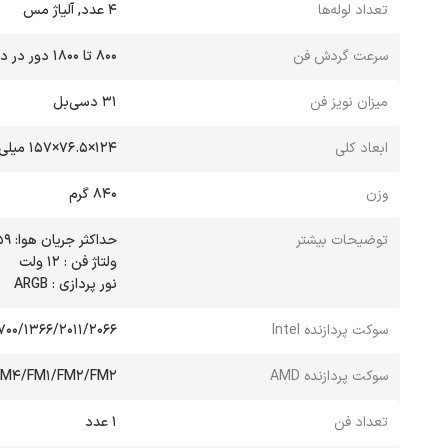
تعداد لوله‌ها
4 عدد, آلیاژ مس
سرعت گردش فن
800 تا 1800 دور در دقیقه
میزان نویز فن
31 دسی‌بل
ابعاد کلی
124×76.5×157 میلی‌متر
وزن
840 گرم
توضیحات بیشتر
نور پردازی : ARGB
سوکت پردازنده Intel
1700/1366/2011/2066
سوکت پردازنده AMD
M4/FM1/FM2/FM2
تعداد فن
1 عدد