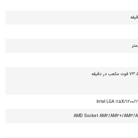
Intel LGA 115X/1200/
AMD Socket AM2/AM2+/AM3/A