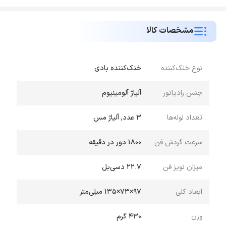
مشخصات کالا
نوع خنک‌کننده
خنک‌کننده بادی
جنس رادیاتور
آلیاژ آلومینیوم
تعداد لوله‌ها
3 عدد, آلیاژ مس
سرعت گردش فن
1800 دور در دقیقه
میزان نویز فن
22.7 دسی‌بل
ابعاد کلی
97×73×135 میلی‌متر
وزن
430 گرم