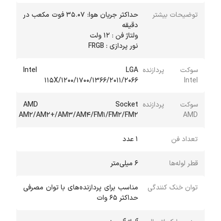
توضیحات بیشتر
حداکثر جریان هوا: 35.07 فوت مکعب در
نور پردازی : FRGB
سوکت پردازنده
Intel LGA
115X/1200/1700/1366/2011/2066
Intel
سوکت پردازنده
AMD Socket
AM2/AM2+/AM3/AM4/FM1/FM2/FM2
AMD
تعداد فن
1 عدد
قطر لوله‌ها
6 میلی‌متر
توان خنک کنندگی
مناسب برای پردازنده‌های با توان مصرفی
حداکثر 65 وات