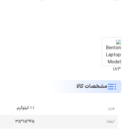
مشخصات کالا
وزن
1.1 کیلوگرم
ابعاد
45*15*35