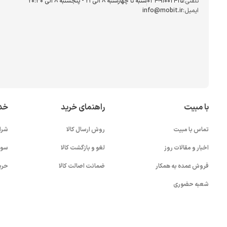
تلفنی:
034-91002425
شنبه تا چهارشنبه ۸ الی ۲۱ - پنجشنبه 8 الی ۲۰:۳۰
ایمیل:
info@mobit.ir
با مبیت
راهنمای خرید
خد
تماس با مبیت
روش ارسال کالا
شرا
اخبار و مقالات روز
لغو و بازگشت کالا
سوا
فروش عمده به همکار
ضمانت اصالت کالا
حری
شعبه حضوری