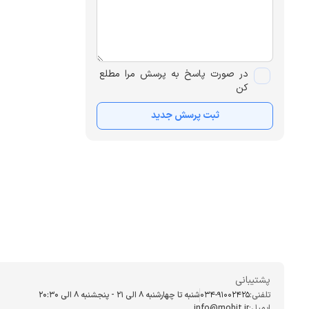
در صورت پاسخ به پرسش مرا مطلع
کن
ثبت پرسش جدید
پشتیبانی
تلفنی:
034-91002425
شنبه تا چهارشنبه ۸ الی ۲۱ - پنجشنبه 8 الی ۲۰:۳۰
ایمیل:
info@mobit.ir