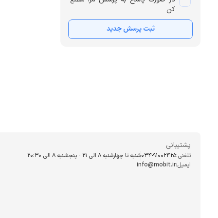
کن
ثبت پرسش جدید
پشتیبانی
تلفنی:
034-91002425
شنبه تا چهارشنبه ۸ الی ۲۱ - پنجشنبه 8 الی ۲۰:۳۰
ایمیل:
info@mobit.ir