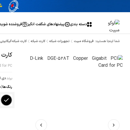
دسته بندی
پیشنهاد‌های شگفت انگیز
فروشنده شوید
شما اینجا هستید:
فروشگاه مبیت
تجهیزات شبکه
کارت شبکه
کارت شبکه گیگابیتی دی-ل
کارت ش
d for PC
برند:
دی ل
رنگ ها
(م