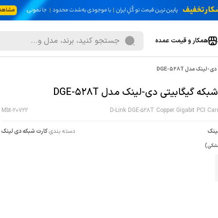
همکار و قیمت عمده
ینک مدل DGE-528T
بکه گیگابیتی دی-لینک مدل DGE-528T
Mbt-20722
D-Link DGE-528T Copper Gigabit PCI Car
ینک
دسته بندی:
کارت شبکه دی لینک
شکی)