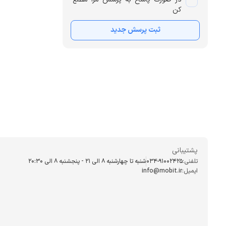
کن
ثبت پرسش جدید
پشتیبانی
تلفنی:
034-91002425
شنبه تا چهارشنبه ۸ الی ۲۱ - پنجشنبه 8 الی ۲۰:۳۰
ایمیل:
info@mobit.ir