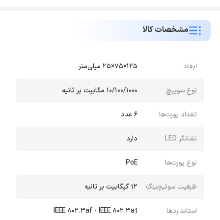
مشخصات کالا
ابعاد
125×75×25 میلی‌متر
نوع سوییچ
10/100/1000 مگابیت بر ثانیه
تعداد پورت‌ها
6 عدد
نشانگر LED
دارد
نوع پورت‌ها
PoE
ظرفیت سوئیچینگ
12 گیگابیت بر ثانیه
استانداردها
IEEE 802.3af - IEEE 802.3at