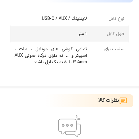
نوع کابل
لایتنینگ / USB-C / AUX
طول کابل
1 متر
مناسب برای
تمامی گوشی های موبایل ، تبلت ،
اسپیکر و ... که دارای درگاه صوتی AUX
۳.۵mm یا لایتنینگ اپل باشند
نظرات کالا