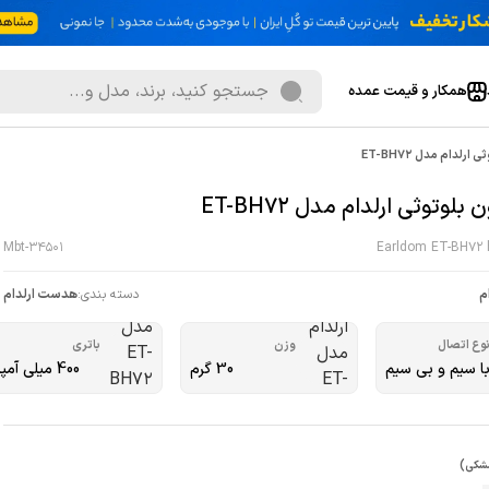
همکار و قیمت عمده
رلدام مدل ET-BH72
بلوتوثی ارلدام مدل ET-BH72
Mbt-34501
Earldom ET-BH72 
م
دسته بندی:
هدست ارلدام
وع اتصال
وزن
باتری
ا سیم و بی سیم
30 گرم
400 میلی آمپر
شکی)