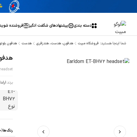
دسته بندی
پیشنهاد‌های شگفت انگیز
فروشنده شوید
شما اینجا هستید:
فروشگاه مبیت
هدفون، هدست، هندزفری
هدست
هدفون بلوتوثی ا
هدفون 
headset
برند:
ارلدا
ن
ب
رنگ ها
(م