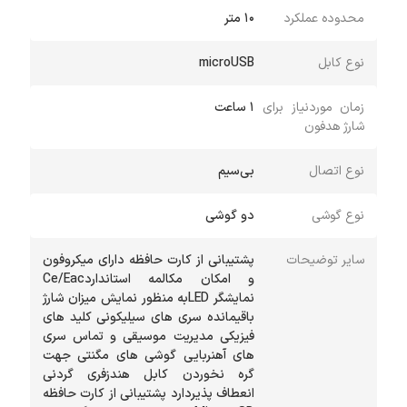
محدوده عملکرد
۱۰ متر
نوع کابل
microUSB
زمان موردنیاز برای
۱ ساعت
شارژ هدفون
نوع اتصال
بی‌سیم
نوع گوشی
دو گوشی
سایر توضیحات
پشتیبانی از کارت حافظه دارای میکروفون
و امکان مکالمه استانداردCe/Eac
نمایشگر LEDبه منظور نمایش میزان شارژ
باقیمانده سری های سیلیکونی کلید های
فیزیکی مدیریت موسیقی و تماس سری
های آهنربایی گوشی های مگنتی جهت
گره نخوردن کابل هندزفری گردنی
انعطاف پذیردارد پشتیبانی از کارت حافظه