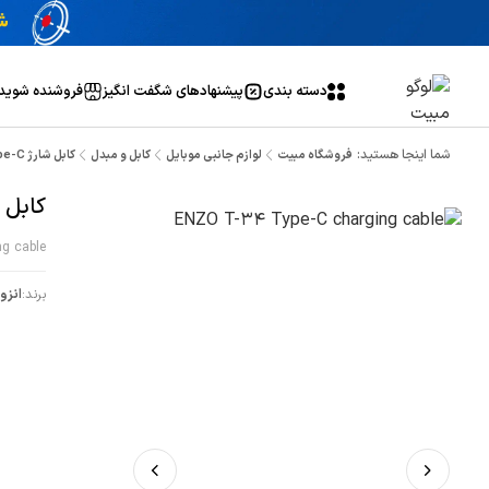
دسته بندی
پیشنهاد‌های شگفت انگیز
فروشنده شوید
شما اینجا هستید:
فروشگاه مبیت
لوازم جانبی موبایل
کابل و مبدل
کابل شارژ ENZO T-34 Type-C
کابل شارژ e-C
g cable
برند:
انزو