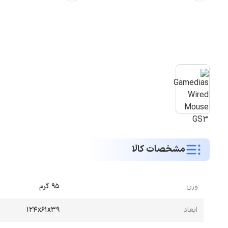
مشخصات کالا
وزن
95 گرم
ابعاد
124x61x39