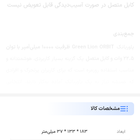
کابل متصل در صورت آسیب‌دیدگی قابل تعویض نیست
جمع‌بندی
پاوربانک
Green Lion ORBIT ظرفیت 10000 میلی‌آمپر با توان
22.5 وات و کابل متصل
یک گزینه بسیار کاربردی، هوشمندانه و
مناسب استفاده روزمره است که برای کاربران پرتحرک و افرادی
که همیشه نیاز به یک پاوربانک آماده به‌کار دارند، انتخابی
عالی محسوب می‌شود. این مدل با طراحی سبک، شارژ سریع،
پورت‌های متنوع و وجود کابل متصل، ارزش خرید بالایی دارد.
مشخصات کالا
اگر قصد تهیه این محصول از
فروشگاه اینترنتی مبیت
را دارید،
مدل ORBIT یکی از بهترین انتخاب‌ها برای
خرید پاوربانک گرین
ابعاد
183 * 133 * 37 میلی‌متر
لاین
در رده 10000 میلی‌آمپر خواهد بود.