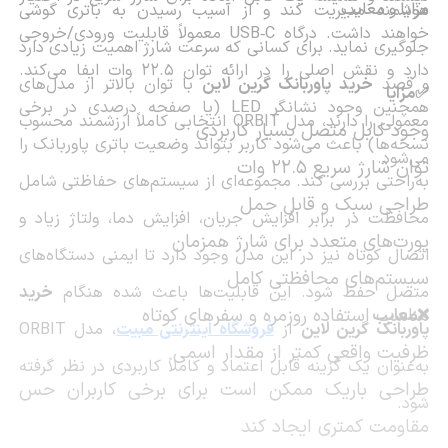
مزایا و معایب
هوشمند مدیریت کند و از آسیب رسیدن به باتری گوشی
خواهند داشت. درگاه USB‑C معمولاً قابلیت ورودی/خروجی
جلوگیری نماید. برای کسانی که سرعت شارژ اهمیت زیادی دارد
دارد و نقش اصلی را در ارائه توان 22.5 وات ایفا می‌کند.
و قصد
خرید پاوربانک گرین لاین
با توان بالاتر از مدل‌های
✅مزایا
همچنین وجود نشانگر LED (یا صفحه درصدی در برخی
معمولی را دارند، مدل ORBIT انتخابی کاملاً ارزشمند محسوب
وجود کابل متصل بسیار کاربردی
نسخه‌ها) باعث می‌شود کاربر بتواند وضعیت باتری پاوربانک را
می‌شود.
توان شارژ سریع 22.5 وات
به‌راحتی بررسی کند. مجموعه‌ای از سیستم‌های حفاظتی شامل
طراحی سبک و قابل حمل
محافظت در برابر افزایش جریان، افزایش دما، ولتاژ زیاد و
پورت‌های متعدد برای شارژ همزمان
اتصال کوتاه نیز در این مدل وجود دارد تا ایمنی دستگاه‌های
سیستم‌های محافظتی کامل
متصل حفظ شود. این قابلیت‌ها باعث شده هنگام
خرید
مناسب استفاده روزمره و سفرهای کوتاه
❌معایب
پاوربانک گرین لاین
از
فروشگاه اینترنتی مبیت
، مدل ORBIT
ظرفیت واقعی کمتر از مقدار اسمی
به‌عنوان یک گزینه قابل اعتماد و کاملاً کاربردی در نظر گرفته
طراحی باریک ممکن است برای برخی کاربران حس
شود.
مقاومت کمتری ایجاد کند