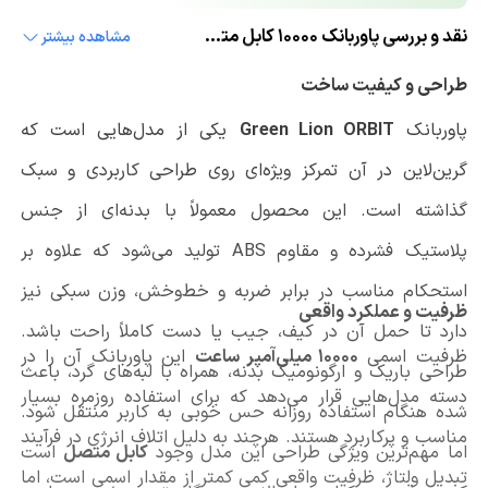
نقد و بررسی پاوربانک 10000 کابل متصل 22.5 وات گرین لاین مدلORBIT
مشاهده بیشتر
طراحی و کیفیت ساخت
پاوربانک
Green Lion ORBIT
یکی از مدل‌هایی است که
گرین‌لاین در آن تمرکز ویژه‌ای روی طراحی کاربردی و سبک
گذاشته است. این محصول معمولاً با بدنه‌ای از جنس
پلاستیک فشرده و مقاوم ABS تولید می‌شود که علاوه بر
استحکام مناسب در برابر ضربه و خط‌وخش، وزن سبکی نیز
ظرفیت و عملکرد واقعی
دارد تا حمل آن در کیف، جیب یا دست کاملاً راحت باشد.
ظرفیت اسمی
10000 میلی‌آمپر ساعت
این پاوربانک آن را در
طراحی باریک و ارگونومیک بدنه، همراه با لبه‌های گرد، باعث
دسته مدل‌هایی قرار می‌دهد که برای استفاده روزمره بسیار
شده هنگام استفاده روزانه حس خوبی به کاربر منتقل شود.
مناسب و پرکاربرد هستند. هرچند به دلیل اتلاف انرژی در فرآیند
اما مهم‌ترین ویژگی طراحی این مدل وجود
کابل متصل
است
تبدیل ولتاژ، ظرفیت واقعی کمی کمتر از مقدار اسمی است، اما