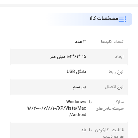
مشخصات کالا
تعداد کلیدها
3 عدد
ابعاد
35*61*102 میلی متر
نوع رابط
دانگل USB
نوع اتصال
بی سیم
سازگار با
Windonws
سیستم‌عامل‌های
98/2000/7/8/10/XP/Vista/Mac
/Android
قابلیت کارکردن با
بله
هر دو دست