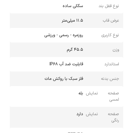
نوع قفل بند
سگکی ساده
عرض قاب
۱۱.۵ میلی‌متر
نوع کاربری
روزمره - رسمی - ورزشی
وزن
45.5 گرم
استاندارد
قابلیت ضد آب IP68
جنس بدنه
فلز سبک با روکش مات
صفحه نمایش
بله
لمسی
صفحه نمایش
دارد
رنگی