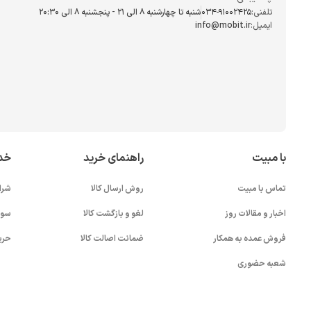
تلفنی:
034-91002425
شنبه تا چهارشنبه ۸ الی ۲۱ - پنجشنبه 8 الی ۲۰:۳۰
ایمیل:
info@mobit.ir
با مبیت
راهنمای خرید
خد
تماس با مبیت
روش ارسال کالا
شرا
اخبار و مقالات روز
لغو و بازگشت کالا
سوا
فروش عمده به همکار
ضمانت اصالت کالا
حری
شعبه حضوری