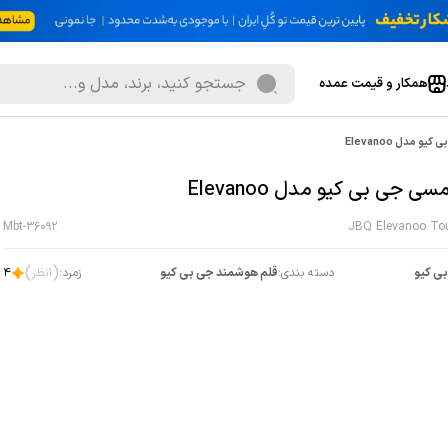
همکار و قیمت عمده
 مدل Elevanoo
سی جی بی کیو مدل Elevanoo
Mbt-36092
JBQ Elevanoo To
)
(
ی کیو
دسته بندی:
قلم هوشمند جی بی کیو
زمرد:
1
نظر
4