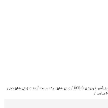
باتری با ظرفیت ۱۰۰ میلی‌آمپر / ورودی USB-C / زمان شارژ : یک ساعت / مدت زمان شارژ دهی