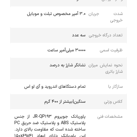
شدت جریان
۳.۰ آمپر مخصوص تبلت و موبایل
خروجی
تعداد درگاه خروجی
سه عدد
ظرفیت اسمی
30000 میلی‌آمپر ساعت
نحوه نمایش میزان
نشانگر شارژ به درصد
شارژ باتری
سازگار با
تمام دستگاهای اندروید و آی او اس
کلاس وزنی
سنگین|بیشتر از ۴۰۰ گرم
مشخصات فنی
پاوربانک جویروم JR-QP۱۹۳ از جنس
پلاستیک ABS و پلاستیک ضد حریق PC
ساخته شده است که مقاومت بالای دارد.
این پاوربانک دارای ابعاد ۱۵۰x۶۹x۴۱