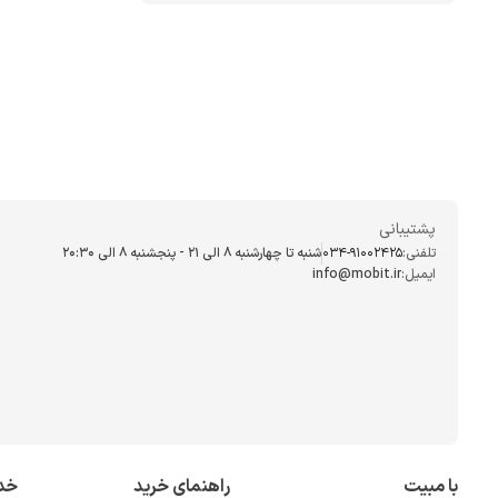
پشتیبانی
تلفنی:
034-91002425
شنبه تا چهارشنبه ۸ الی ۲۱ - پنجشنبه 8 الی ۲۰:۳۰
ایمیل:
info@mobit.ir
با مبیت
راهنمای خرید
خد