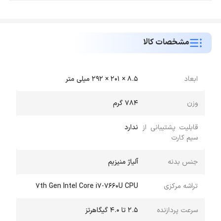
مشخصات کالا
ابعاد
8.5 × 201 × 292 میلی متر
وزن
784 گرم
قابلیت پشتیبانی از
ندارد
سیم کارت
جنس بدنه
آلیاژ منیزیم
تراشه مرکزی
7th Gen Intel Core i7-7660U CPU
سرعت پردازنده
2.5 تا 4.0 گیگاهرتز