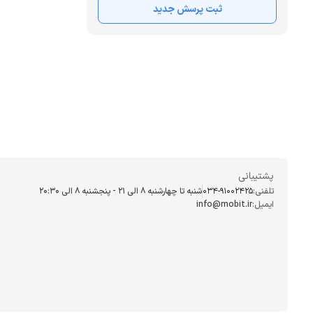
ثبت پرسش جدید
پشتیبانی
تلفنی:
034-91002425
شنبه تا چهارشنبه ۸ الی ۲۱ - پنجشنبه 8 الی ۲۰:۳۰
ایمیل:
info@mobit.ir