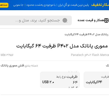
همکار و قیمت عمده
P402 ظرفیت 64 گیگابایت
 پاناتک مدل P402 ظرفیت 64 گیگابایت
Mbt-31956
Panatech p402 Flash Memo
تک
دسته بندی:
فلش مموری پاناتک
رفیت
نوع رابط
64گیگابایت
USB 2.۰