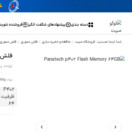
دسته بندی
پیشنهاد‌های شگفت انگیز
فروشنده شوید
شما اینجا هستید:
فروشگاه مبیت
حافظه و ذخیره سازی
فلش مموری
فلش مموری پاناتک مدل 
فلش مموری
ry 64GB
برند:
پانا
ظ