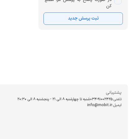
کن
ثبت پرسش جدید
پشتیبانی
تلفنی:
034-91002425
شنبه تا چهارشنبه ۸ الی ۲۱ - پنجشنبه 8 الی ۲۰:۳۰
ایمیل:
info@mobit.ir