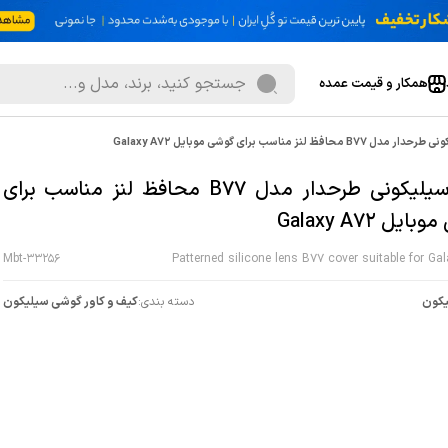
همکار و قیمت عمده
B محافظ لنز مناسب برای گوشی موبایل Galaxy A72
کاور سیلیکونی طرحدار مدل B77 محافظ لنز مناسب برای
یل Galaxy A72
Mbt-33256
Patterned silicone lens B77 cover suitable for Ga
کون
دسته بندی:
کیف و کاور گوشی سیلیکون