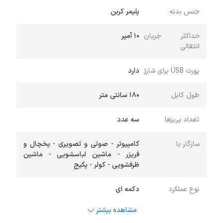
جنس بدنه
پلیمر کربن
حداکثر جریان
۱۰ آمپر
انتقالی
پورت USB برای شارژ
دارد
طول کابل
۱۸۰ سانتی متر
تعداد پریزها
سه عدد
سازگار با
کامپیوتر - صوتی و تصویری - یخچال و
فریزر - ماشین لباسشویی - ماشین
ظرفشویی - کولر - پکیج
نوع عملکرد
دکمه ای
مشاهده بیشتر