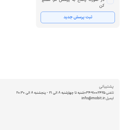
کن
ثبت پرسش جدید
پشتیبانی
تلفنی:
034-91002425
شنبه تا چهارشنبه ۸ الی ۲۱ - پنجشنبه 8 الی ۲۰:۳۰
ایمیل:
info@mobit.ir