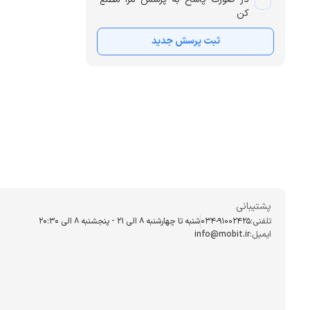
کن
ثبت پرسش جدید
پشتیبانی
تلفنی:
034-91002425
شنبه تا چهارشنبه ۸ الی ۲۱ - پنجشنبه 8 الی ۲۰:۳۰
ایمیل:
info@mobit.ir