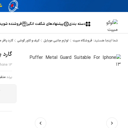
دسته بندی
پیشنهاد‌های شگفت انگیز
فروشنده شوید
شما اینجا هستید:
فروشگاه مبیت
لوازم جانبی موبایل
کیف و کاور گوشی
گارد پافر متا
گارد پا
phone 13
برند:
متفر
ج