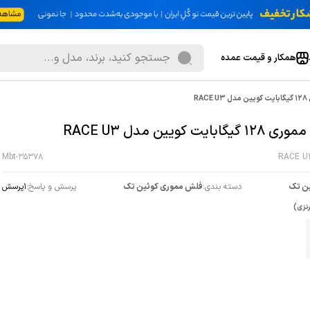
همکار و قیمت عمده
RA
گابایت کویین مدل RACE U3
Mbt-35378
RACE U
ن تک
دسته بندی:
فلش مموری کوئین تک
پرسش و پاسخ:
1
پرسش
رنزی)