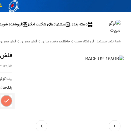
دسته بندی
پیشنهاد‌های شگفت انگیز
فروشنده شوید
شما اینجا هستید:
فروشگاه مبیت
حافظه و ذخیره سازی
فلش مموری
فلش مموری 128 گیگابایت کویین مدل CE U3
فلش مموری 128 گی
3 128GB
برند:
کوئی
رنگ ها
(ب