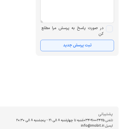
در صورت پاسخ به پرسش مرا مطلع
کن
ثبت پرسش جدید
پشتیبانی
تلفنی:
034-91002425
شنبه تا چهارشنبه ۸ الی ۲۱ - پنجشنبه 8 الی ۲۰:۳۰
ایمیل:
info@mobit.ir