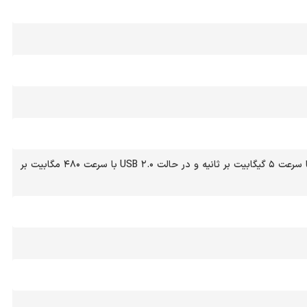
در حالت USB ۳.۰ با سرعت ۵ گیگابیت بر ثانیه و در حالت USB ۲.۰ با سرعت ۴۸۰ مگابیت بر