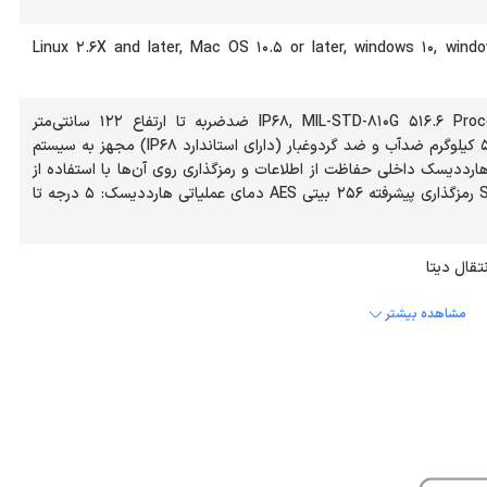
Linux ۲.۶X and later, Mac OS ۱۰.۵ or later, windows ۱۰, wind
استاندارد IP۶۸, MIL-STD-۸۱۰G ۵۱۶.۶ Procedure IV ضدضربه تا ارتفاع ۱۲۲ سانتی‌متر
ضدفشار تا میزان ۵۰۰ کیلوگرم ضدآب و ضد گردوغبار (دارای استاندارد IP۶۸) مجهز به سیستم
هارددیسک داخلی حفاظت از اطلاعات و رمزگذاری روی آن‌ها با استفاده از
برنامه SP HDD Lock رمزگذاری پیشرفته ۲۵۶ بیتی AES دمای عملیاتی هارددیسک: ۵ درجه تا
تقال دیتا
مشاهده بیشتر