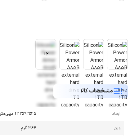
2+
مشخصات کالا
ابعاد
۱۳۲x۹۲x۲۵ میلی‌متر
وزن
۳۶۴ گرم