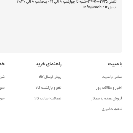
تلفنی:
034-91002425
شنبه تا چهارشنبه ۸ الی ۲۱ - پنجشنبه 8 الی ۲۰:۳۰
ایمیل:
info@mobit.ir
با مبیت
راهنمای خرید
خد
تماس با مبیت
روش ارسال کالا
شرا
اخبار و مقالات روز
لغو و بازگشت کالا
سوا
فروش عمده به همکار
ضمانت اصالت کالا
حری
شعبه حضوری