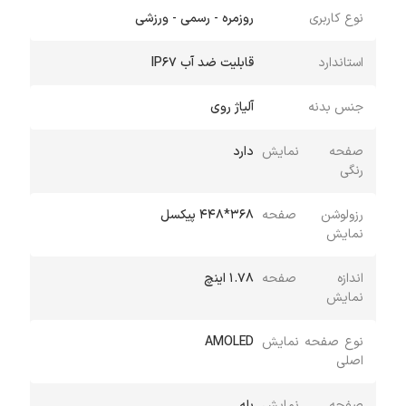
نوع کاربری
روزمره - رسمی - ورزشی
استاندارد
قابلیت ضد آب IP67
جنس بدنه
آلیاژ روی
صفحه نمایش
دارد
رنگی
رزولوشن صفحه
368*448 پیکسل
نمایش
اندازه صفحه
1.78 اینچ
نمایش
نوع صفحه نمایش
AMOLED
اصلی
صفحه نمایش
بله