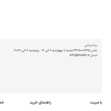
پشتیبانی
تلفنی:
034-91002425
شنبه تا چهارشنبه ۸ الی ۲۱ - پنجشنبه 8 الی ۲۰:۳۰
ایمیل:
info@mobit.ir
با مبیت
راهنمای خرید
خد