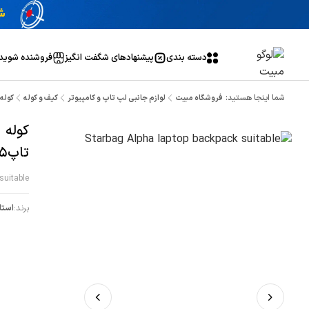
دسته بندی
پیشنهاد‌های شگفت انگیز
فروشنده شوید
شما اینجا هستید:
فروشگاه مبیت
لوازم جانبی لپ تاپ و کامپیوتر
کیف و کوله
کوله لپ ت
تاپ15اینچی
suitable
برند:
استا