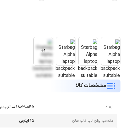
1+
مشخصات کالا
ابعاد
45×30×18 سانتی‌متر
مناسب برای لپ تاپ های
15 اینچی