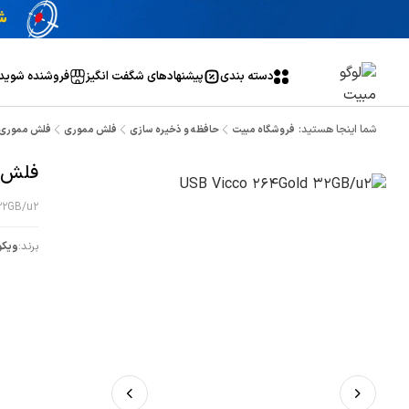
دسته بندی
پیشنهاد‌های شگفت انگیز
فروشنده شوید
شما اینجا هستید:
فروشگاه مبیت
حافظه و ذخیره سازی
فلش مموری
فلش مموری 32 گیگ ویکو من مدل 4G
فلش مموری 32 
32GB/u2
برند:
ویکو