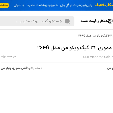
همکار و قیمت عمده
26
گیگ ویکو من مدل 264G
Mbt-33873
USB Vicco 264Gold 
 من
دسته بندی:
فلش مموری ویکو من