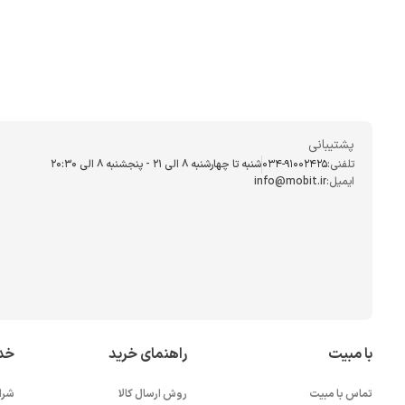
پشتیبانی
تلفنی:
034-91002425
شنبه تا چهارشنبه ۸ الی ۲۱ - پنجشنبه 8 الی ۲۰:۳۰
ایمیل:
info@mobit.ir
با مبیت
راهنمای خرید
خد
تماس با مبیت
روش ارسال کالا
شرا